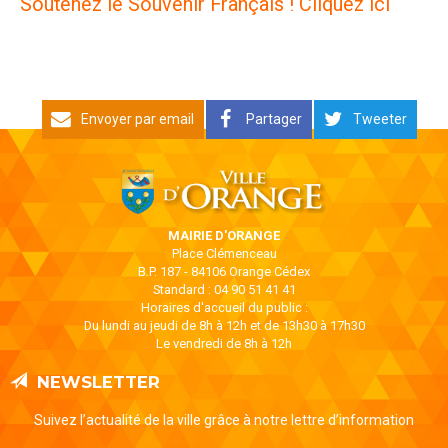
Soutenez le Souvenir Français ! Cliquez ici
Envoyer par email
Partager
Tweeter
MAIRIE D'ORANGE
Place Clémenceau
B.P. 187 - 84106 Orange Cédex
Standard : 04 90 51 41 41
Horaires d'accueil du public :
Du lundi au jeudi de 8h à 12h et de 13h30 à 17h30
Le vendredi de 8h à 12h
NEWSLETTER
Suivez l’actualité de la ville grâce à notre lettre d’information