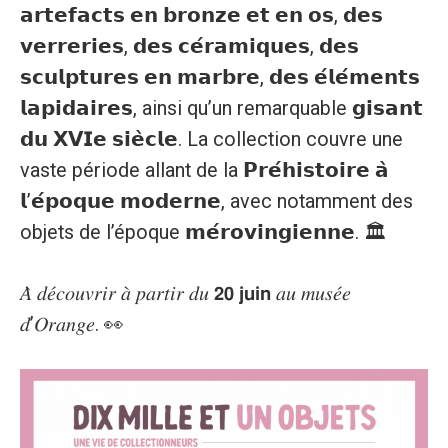
𝗮𝗿𝘁𝗲𝗳𝗮𝗰𝘁𝘀 𝗲𝗻 𝗯𝗿𝗼𝗻𝘇𝗲 𝗲𝘁 𝗲𝗻 𝗼𝘀, 𝗱𝗲𝘀
𝘃𝗲𝗿𝗿𝗲𝗿𝗶𝗲𝘀, 𝗱𝗲𝘀 𝗰𝗲́𝗿𝗮𝗺𝗶𝗾𝘂𝗲𝘀, 𝗱𝗲𝘀
𝘀𝗰𝘂𝗹𝗽𝘁𝘂𝗿𝗲𝘀 𝗲𝗻 𝗺𝗮𝗿𝗯𝗿𝗲, 𝗱𝗲𝘀 𝗲́𝗹𝗲́𝗺𝗲𝗻𝘁𝘀
𝗹𝗮𝗽𝗶𝗱𝗮𝗶𝗿𝗲𝘀, ainsi qu’un remarquable 𝗴𝗶𝘀𝗮𝗻𝘁
𝗱𝘂 𝗫𝗩𝗜𝗲 𝘀𝗶𝗲̀𝗰𝗹𝗲. La collection couvre une
vaste période allant de la 𝗣𝗿𝗲́𝗵𝗶𝘀𝘁𝗼𝗶𝗿𝗲 𝗮̀
𝗹’𝗲́𝗽𝗼𝗾𝘂𝗲 𝗺𝗼𝗱𝗲𝗿𝗻𝗲, avec notamment des
objets de l’époque 𝗺𝗲́𝗿𝗼𝘃𝗶𝗻𝗴𝗶𝗲𝗻𝗻𝗲. 🏛️
𝐴̀ 𝑑𝑒́𝑐𝑜𝑢𝑣𝑟𝑖𝑟 𝑎̀ 𝑝𝑎𝑟𝑡𝑖𝑟 𝑑𝑢 𝟮𝟬 𝗷𝘂𝗶𝗻 𝑎𝑢 𝑚𝑢𝑠𝑒́𝑒
𝑑’𝑂𝑟𝑎𝑛𝑔𝑒. 👀