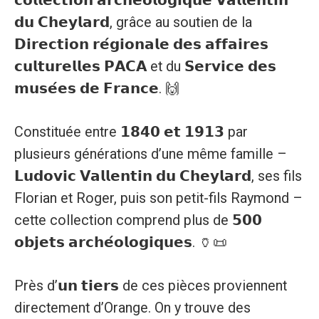
𝗰𝗼𝗹𝗹𝗲𝗰𝘁𝗶𝗼𝗻 𝗮𝗿𝗰𝗵𝗲́𝗼𝗹𝗼𝗴𝗶𝗾𝘂𝗲 𝗩𝗮𝗹𝗹𝗲𝗻𝘁𝗶𝗻
𝗱𝘂 𝗖𝗵𝗲𝘆𝗹𝗮𝗿𝗱, grâce au soutien de la
𝗗𝗶𝗿𝗲𝗰𝘁𝗶𝗼𝗻 𝗿𝗲́𝗴𝗶𝗼𝗻𝗮𝗹𝗲 𝗱𝗲𝘀 𝗮𝗳𝗳𝗮𝗶𝗿𝗲𝘀
𝗰𝘂𝗹𝘁𝘂𝗿𝗲𝗹𝗹𝗲𝘀 𝗣𝗔𝗖𝗔 et du 𝗦𝗲𝗿𝘃𝗶𝗰𝗲 𝗱𝗲𝘀
𝗺𝘂𝘀𝗲́𝗲𝘀 𝗱𝗲 𝗙𝗿𝗮𝗻𝗰𝗲. 🙌
Constituée entre 𝟭𝟴𝟰𝟬 𝗲𝘁 𝟭𝟵𝟭𝟯 par
plusieurs générations d’une même famille –
𝗟𝘂𝗱𝗼𝘃𝗶𝗰 𝗩𝗮𝗹𝗹𝗲𝗻𝘁𝗶𝗻 𝗱𝘂 𝗖𝗵𝗲𝘆𝗹𝗮𝗿𝗱, ses fils
Florian et Roger, puis son petit-fils Raymond –
cette collection comprend plus de 𝟱𝟬𝟬
𝗼𝗯𝗷𝗲𝘁𝘀 𝗮𝗿𝗰𝗵𝗲́𝗼𝗹𝗼𝗴𝗶𝗾𝘂𝗲𝘀. 🏺📜
Près d’𝘂𝗻 𝘁𝗶𝗲𝗿𝘀 de ces pièces proviennent
directement d’Orange. On y trouve des