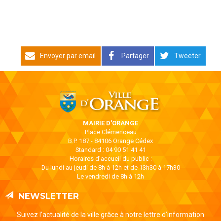
Envoyer par email
Partager
Tweeter
MAIRIE D'ORANGE
Place Clémenceau
B.P. 187 - 84106 Orange Cédex
Standard : 04 90 51 41 41
Horaires d'accueil du public :
Du lundi au jeudi de 8h à 12h et de 13h30 à 17h30
Le vendredi de 8h à 12h
NEWSLETTER
Suivez l’actualité de la ville grâce à notre lettre d’information