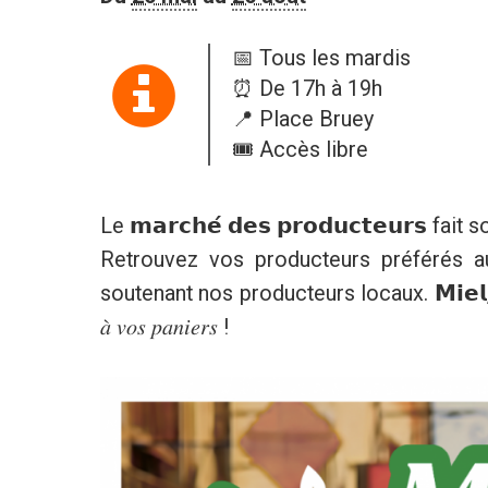
📅 Tous les mardis
⏰ De 17h à 19h
📍 Place Bruey
🎟️ Accès libre
Le 𝗺𝗮𝗿𝗰𝗵𝗲́ 𝗱𝗲𝘀 𝗽𝗿𝗼𝗱𝘂𝗰𝘁𝗲𝘂𝗿𝘀 
Retrouvez vos producteurs préférés au
soutenant nos producteurs locaux. 𝗠𝗶𝗲𝗹, 𝗳
𝑎̀ 𝑣𝑜𝑠 𝑝𝑎𝑛𝑖𝑒𝑟𝑠 !