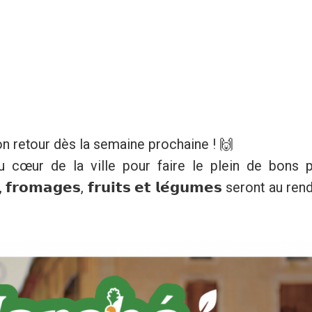
fait son retour dès la semaine prochaine ! 🙌
 cœur de la ville pour faire le plein de bons p
𝗼𝗺𝗮𝗴𝗲𝘀, 𝗳𝗿𝘂𝗶𝘁𝘀 𝗲𝘁 𝗹𝗲́𝗴𝘂𝗺𝗲𝘀 seront au 