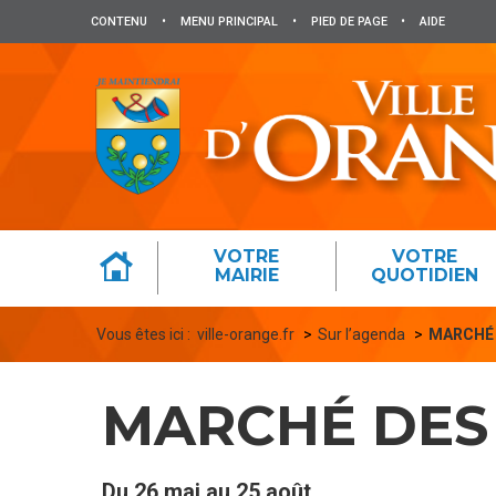
Panneau de gestion des cookies
CONTENU
•
MENU PRINCIPAL
•
PIED DE PAGE
•
AIDE
VOTRE
VOTRE
MAIRIE
QUOTIDIEN
Vous êtes ici :
ville-orange.fr
Sur l’agenda
MARCHÉ
MARCHÉ DES
Du
26 mai
au
25 août