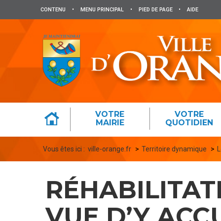
Panneau de gestion des cookies
CONTENU
•
MENU PRINCIPAL
•
PIED DE PAGE
•
AIDE
VOTRE
VOTRE
MAIRIE
QUOTIDIEN
Vous êtes ici :
ville-orange.fr
Territoire dynamique
L
RÉHABILITAT
VUE D’Y ACC