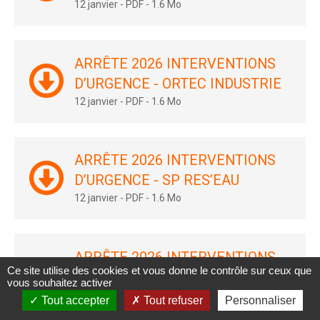
12 janvier
-
PDF
-
1.6 Mo
ARRÊTE 2026 INTERVENTIONS
D’URGENCE - ORTEC INDUSTRIE
12 janvier
-
PDF
-
1.6 Mo
ARRÊTE 2026 INTERVENTIONS
D’URGENCE - SP RES’EAU
12 janvier
-
PDF
-
1.6 Mo
ARRÊTE 2026 INTERVENTIONS
Ce site utilise des cookies et vous donne le contrôle sur ceux que
D’URGENCE - DALL’AGNOLA
vous souhaitez activer
12 janvier
-
PDF
-
1.6 Mo
Tout accepter
Tout refuser
Personnaliser