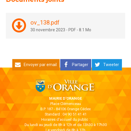
ov_138.pdf
30 novembre 2023
-
PDF
-
8.1 Mo
Envoyer par email
Partager
Tweeter
MAIRIE D'ORANGE
Place Clémenceau
B.P. 187 - 84106 Orange Cédex
Standard : 04 90 51 41 41
Horaires d'accueil du public :
Du lundi au jeudi de 8h à 12h et de 13h30 à 17h30
Le vendredi de 8h à 12h