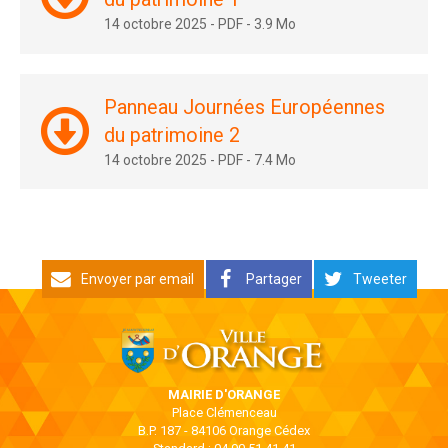
14 octobre 2025
-
PDF
-
3.9 Mo
Panneau Journées Européennes
du patrimoine 2
14 octobre 2025
-
PDF
-
7.4 Mo
Envoyer par email
Partager
Tweeter
MAIRIE D'ORANGE
Place Clémenceau
B.P. 187 - 84106 Orange Cédex